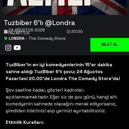
Tuzbiber 6'lı @Londra
24 AĞUSTOS 2026
20:00
PAZARTESI
LONDRA
-
The Comedy Store
BİLET AL
TuzBiber’in en iyi komedyenlerinin 15’er dakika
sahne aldığı TuzBiber 6’lı şovu; 24 Ağustos
Pazartesi 20.00'de Londra The Comedy Store'da!
Şov saatine kadar, gösteri kadroları
açıklanmamaktadır. Eğer siz de şov günü, hangi altı
komedyenin sahnede olacağını merak ediyorsanız,
şimdiden biletinizi alıp yerinizi ayırtabilirsiniz.
Etkinlik Kuralları: