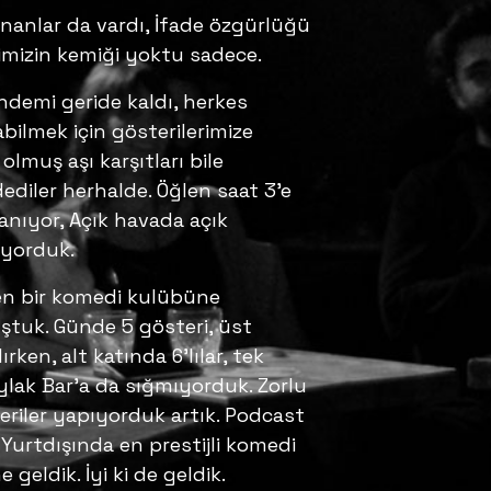
unanlar da vardı, İfade özgürlüğü
limizin kemiği yoktu sadece.
andemi geride kaldı, herkes
abilmek için gösterilerimize
olmuş aşı karşıtları bile
dediler herhalde. Öğlen saat 3’e
anıyor, Açık havada açık
ıyorduk.
ilen bir komedi kulübüne
ştuk. Günde 5 gösteri, üst
rken, alt katında 6’lılar, tek
Aylak Bar’a da sığmıyorduk. Zorlu
eriler yapıyorduk artık. Podcast
. Yurtdışında en prestijli komedi
eldik. İyi ki de geldik.