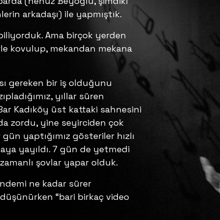
 barda (henüz Beyoğlu, şimdiki
erin arkadaşı) ile yapmıştık.
iliyorduk. Ama birçok yerden
elerle kovulup, mekandan mekana
ı gereken bir iş olduğunu
ladığımız, yıllar süren
 Bar Kadıköy üst kattaki sahnesini
arda zordu, yine seyirciden çok
 gün yaptığımız gösteriler hızlı
taya yayıldı. 7 gün de yetmedi
 zamanlı şovlar yapar olduk.
andemi ne kadar sürer
 düşünürken “bari birkaç video