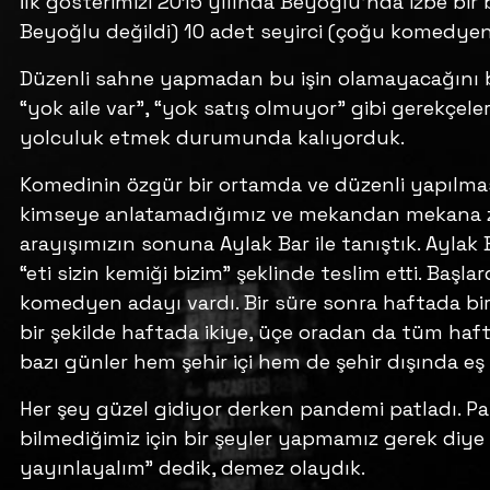
İlk gösterimizi 2015 yılında Beyoğlu’nda izbe bir
Beyoğlu değildi) 10 adet seyirci (çoğu komedyenl
Düzenli sahne yapmadan bu işin olamayacağını b
“yok aile var”, “yok satış olmuyor” gibi gerekç
yolculuk etmek durumunda kalıyorduk.
Komedinin özgür bir ortamda ve düzenli yapılmas
kimseye anlatamadığımız ve mekandan mekana zıp
arayışımızın sonuna Aylak Bar ile tanıştık. Aylak
“eti sizin kemiği bizim” şeklinde teslim etti. Başl
komedyen adayı vardı. Bir süre sonra haftada bir
bir şekilde haftada ikiye, üçe oradan da tüm haf
bazı günler hem şehir içi hem de şehir dışında eş
Her şey güzel gidiyor derken pandemi patladı. P
bilmediğimiz için bir şeyler yapmamız gerek diye
yayınlayalım” dedik, demez olaydık.