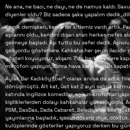
Ne ana, ne bacı, ne dayı, ne de namus kaldı. Sav
diyenler oldu? Biz sadece şaka yapalım dedik, di
Kemik demişken, kemik bir kitlemiz vardı artık. P
aşılarını oldu, kendini dışarı atan herkes nefes al
gelmeye başladı. Aşı tuttu bu sefer dedik. Aşısını 
geliyordu gösterilere. Kahkaha her şeyin ilacıdır 
gösteri koyuyoruz, akşam 7’de herkes evlere kap
mikrofon yapıyor, sonra hava kararmadan kapat
Aylak Bar Kadıköy “bar” olarak anılsa da artık fi
dönüşmüştü. Alt kat, üst kat 2 ayrı sahne kurmu
katında ingilizce komediler, açık mikrofonlar yapılı
kişiliklerlerden dolayı kahkahalar yükseliyordu. 
PSM, DasDas, Dada Cabaret, Belediye’de bile göst
yayınlarına başladık, içimizi dökeriz diye, döktük
kulüplerinde gösteriler yapıyoruz derken bu güne g