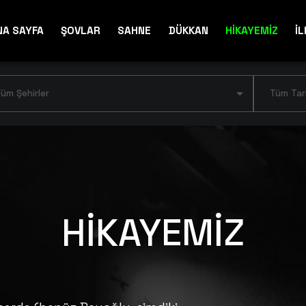
NA SAYFA
ŞOVLAR
SAHNE
DÜKKAN
HİKAYEMİZ
İL
üm Şehirler
Tüm Tar
HİKAYEMİZ