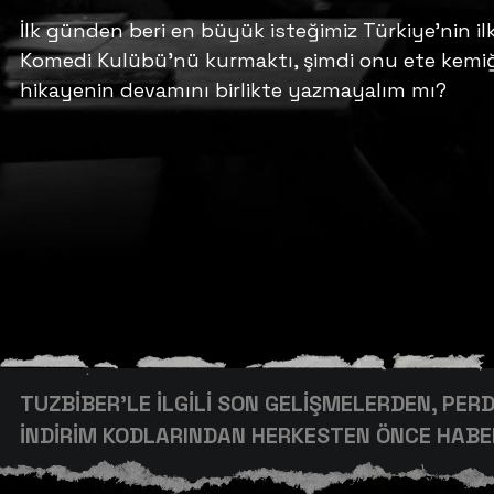
İlk günden beri en büyük isteğimiz Türkiye’nin i
Komedi Kulübü’nü kurmaktı, şimdi onu ete kemiğ
hikayenin devamını birlikte yazmayalım mı?
TUZBİBER’LE İLGİLİ SON GELİŞMELERDEN, PE
İNDİRİM KODLARINDAN HERKESTEN ÖNCE HABER