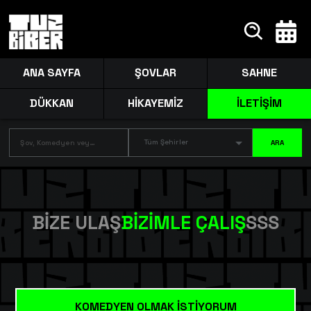
ANA SAYFA
ŞOVLAR
SAHNE
DÜKKAN
HİKAYEMİZ
İLETİŞİM
Tüm Şehirler
ARA
BİZE ULAŞ
BİZİMLE ÇALIŞ
SSS
KOMEDYEN OLMAK İSTİYORUM