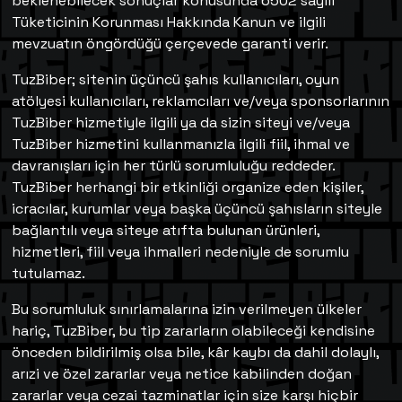
beklenebilecek sonuçlar konusunda 6502 sayılı
Tüketicinin Korunması Hakkında Kanun ve ilgili
mevzuatın öngördüğü çerçevede garanti verir.
TuzBiber; sitenin üçüncü şahıs kullanıcıları, oyun
atölyesi kullanıcıları, reklamcıları ve/veya sponsorlarının
TuzBiber hizmetiyle ilgili ya da sizin siteyi ve/veya
TuzBiber hizmetini kullanmanızla ilgili fiil, ihmal ve
davranışları için her türlü sorumluluğu reddeder.
TuzBiber herhangi bir etkinliği organize eden kişiler,
icracılar, kurumlar veya başka üçüncü şahısların siteyle
bağlantılı veya siteye atıfta bulunan ürünleri,
hizmetleri, fiil veya ihmalleri nedeniyle de sorumlu
tutulamaz.
Bu sorumluluk sınırlamalarına izin verilmeyen ülkeler
hariç, TuzBiber, bu tip zararların olabileceği kendisine
önceden bildirilmiş olsa bile, kâr kaybı da dahil dolaylı,
arızi ve özel zararlar veya netice kabilinden doğan
zararlar veya cezai tazminatlar için size karşı hiçbir