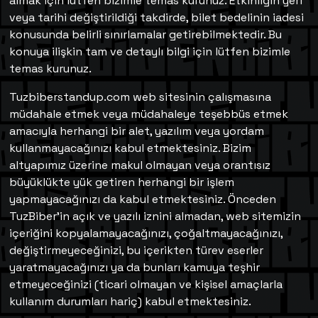
almak için lütfen bizimle temas kurunuz. Etkinliğin yeri
veya tarihi değiştirildiği takdirde, bilet bedelinin iadesi
konusunda belirli sınırlamalar getirebilmektedir. Bu
konuya ilişkin tam ve detaylı bilgi için lütfen bizimle
temas kurunuz.
Tuzbiberstandup.com web sitesinin çalışmasına
müdahale etmek veya müdahaleye teşebbüs etmek
amacıyla herhangi bir alet, yazılım veya yordam
kullanmayacağınızı kabul etmektesiniz. Bizim
altyapımız üzerine makul olmayan veya orantısız
büyüklükte yük getiren herhangi bir işlem
yapmayacağınızı da kabul etmektesiniz. Önceden
TuzBiber’in açık ve yazılı iznini almadan, web sitemizin
içeriğini kopyalamayacağınızı, çoğaltmayacağınızı,
değiştirmeyeceğinizi, bu içerikten türev eserler
yaratmayacağınızı ya da bunları kamuya teşhir
etmeyeceğinizi (ticari olmayan ve kişisel amaçlarla
kullanım durumları hariç) kabul etmektesiniz.