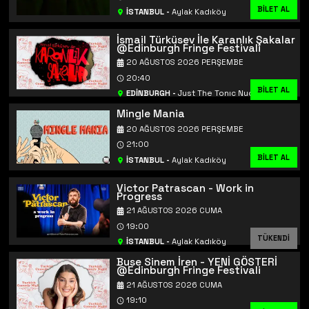
BİLET AL
İSTANBUL
-
Aylak Kadıköy
İsmail Türküsev İle Karanlık Şakalar
@Edinburgh Fringe Festivali
20 AĞUSTOS 2026 PERŞEMBE
20:40
BİLET AL
BİLET AL
EDİNBURGH
-
Just The Tonıc Nucleus
Mingle Mania
20 AĞUSTOS 2026 PERŞEMBE
21:00
BİLET AL
İSTANBUL
-
Aylak Kadıköy
Victor Patrascan - Work in
Progress
21 AĞUSTOS 2026 CUMA
19:00
TÜKENDİ
İSTANBUL
-
Aylak Kadıköy
Buse Sinem İren - YENİ GÖSTERİ
@Edinburgh Fringe Festivali
21 AĞUSTOS 2026 CUMA
19:10