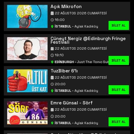
Açık Mikrofon
22 AĞUSTOS 2026 CUMARTESI
16:00
BİLET AL
İSTANBUL
-
Aylak Kadıköy
Cüneyt Nergiz @Edinburgh Fringe
Festivali
22 AĞUSTOS 2026 CUMARTESI
19:10
BİLET AL
BİLET AL
EDİNBURGH
-
Just The Tonıc Subway
TuzBiber 6'lı
22 AĞUSTOS 2026 CUMARTESI
20:00
BİLET AL
İSTANBUL
-
Aylak Kadıköy
Emre Günsal - Sörf
22 AĞUSTOS 2026 CUMARTESI
20:00
BİLET AL
İSTANBUL
-
Aylak Kadıköy