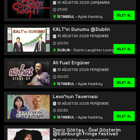
12 AĞUSTOS 2026 ÇARŞAMBA
21:00
BİLET AL
İSTANBUL
-
Aylak Kadıköy
KALT'ın Sunumu @Dublin
13 AĞUSTOS 2026 PERŞEMBE
20:00
BİLET AL
DUBLIN
-
Dublin Laughter Lounge
Ali Fuat Ergüner
13 AĞUSTOS 2026 PERŞEMBE
20:00
BİLET AL
İSTANBUL
-
Aylak Kadıköy
Levo'nun Tavernası
13 AĞUSTOS 2026 PERŞEMBE
20:30
BİLET AL
İSTANBUL
-
Aylak Kadıköy
Deniz Göktaş - Özel Gösterim
@Edinburgh Fringe Festivali