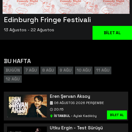
Edinburgh Fringe Festivali
13 Ağustos - 22 Ağustos
BİLET AL
BU HAFTA
BUGÜN
7 AĞU
8 AĞU
9 AĞU
10 AĞU
11 AĞU
12 AĞU
Eren Şervan Aksoy
06 AĞUSTOS 2026 PERŞEMBE
20:15
BİLET AL
İSTANBUL
-
Aylak Kadıköy
Utku Ergin - Test Sürüşü