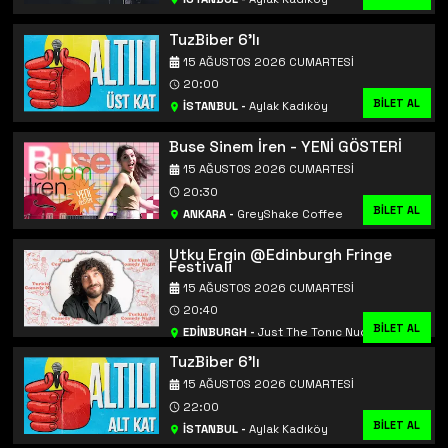
TuzBiber 6'lı
15 AĞUSTOS 2026 CUMARTESI
20:00
BİLET AL
İSTANBUL
-
Aylak Kadıköy
Buse Sinem İren - YENİ GÖSTERİ
15 AĞUSTOS 2026 CUMARTESI
20:30
BİLET AL
ANKARA
-
GreyShake Coffee
Utku Ergin @Edinburgh Fringe
Festivali
15 AĞUSTOS 2026 CUMARTESI
20:40
BİLET AL
BİLET AL
EDİNBURGH
-
Just The Tonıc Nucleus
TuzBiber 6'lı
15 AĞUSTOS 2026 CUMARTESI
22:00
BİLET AL
İSTANBUL
-
Aylak Kadıköy