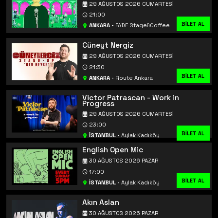
29 AĞUSTOS 2026 CUMARTESI
21:00
BİLET AL
ANKARA
-
FADE Stage&Coffee
Cüneyt Nergiz
29 AĞUSTOS 2026 CUMARTESI
21:30
BİLET AL
ANKARA
-
Route Ankara
Victor Patrascan - Work in
Progress
29 AĞUSTOS 2026 CUMARTESI
23:00
BİLET AL
İSTANBUL
-
Aylak Kadıköy
English Open Mic
30 AĞUSTOS 2026 PAZAR
17:00
BİLET AL
İSTANBUL
-
Aylak Kadıköy
Akın Aslan
30 AĞUSTOS 2026 PAZAR