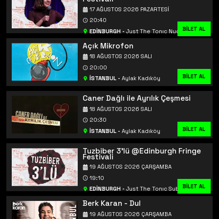
17 AĞUSTOS 2026 PAZARTESI
20:40
BİLET AL
BİLET AL
EDİNBURGH
-
Just The Tonıc Nucleus
Açık Mikrofon
18 AĞUSTOS 2026 SALI
20:00
BİLET AL
İSTANBUL
-
Aylak Kadıköy
Caner Dağlı ile Ayrılık Çeşmesi
18 AĞUSTOS 2026 SALI
20:30
BİLET AL
İSTANBUL
-
Aylak Kadıköy
Tuzbiber 3'lü @Edinburgh Fringe
Festivali
19 AĞUSTOS 2026 ÇARŞAMBA
19:10
BİLET AL
BİLET AL
EDİNBURGH
-
Just The Tonıc Subway
Berk Karan - Dul
19 AĞUSTOS 2026 ÇARŞAMBA