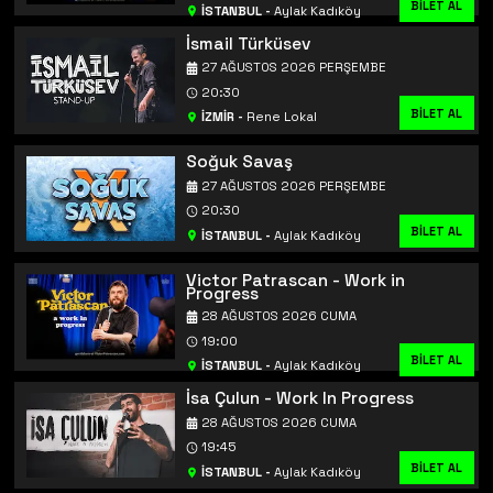
BİLET AL
İSTANBUL
-
Aylak Kadıköy
İsmail Türküsev
27 AĞUSTOS 2026 PERŞEMBE
20:30
BİLET AL
İZMİR
-
Rene Lokal
Soğuk Savaş
27 AĞUSTOS 2026 PERŞEMBE
20:30
BİLET AL
İSTANBUL
-
Aylak Kadıköy
Victor Patrascan - Work in
Progress
28 AĞUSTOS 2026 CUMA
19:00
BİLET AL
İSTANBUL
-
Aylak Kadıköy
İsa Çulun - Work In Progress
28 AĞUSTOS 2026 CUMA
19:45
BİLET AL
İSTANBUL
-
Aylak Kadıköy