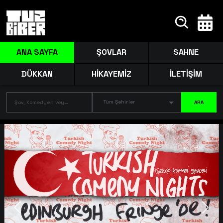
ANA SAYFA
ŞOVLAR
SAHNE
DÜKKAN
HİKAYEMİZ
İLETİŞİM
Tüm Şehirler
ARA