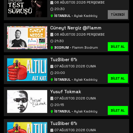
06 AĞUSTOS 2026 PERŞEMBE
20:30
TÜKENDİ
İSTANBUL
-
Aylak Kadıköy
Cüneyt Nergiz @Flamm
06 AĞUSTOS 2026 PERŞEMBE
21:30
BİLET AL
BODRUM
-
Flamm Bodrum
TuzBiber 6'lı
07 AĞUSTOS 2026 CUMA
20:00
BİLET AL
İSTANBUL
-
Aylak Kadıköy
Yusuf Tokmak
07 AĞUSTOS 2026 CUMA
20:15
BİLET AL
İSTANBUL
-
Aylak Kadıköy
TuzBiber 6'lı
07 AĞUSTOS 2026 CUMA