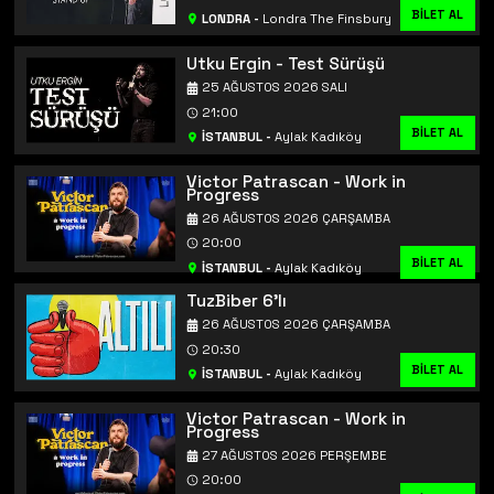
BİLET AL
LONDRA
-
Londra The Finsbury
Utku Ergin - Test Sürüşü
25 AĞUSTOS 2026 SALI
21:00
BİLET AL
İSTANBUL
-
Aylak Kadıköy
Victor Patrascan - Work in
Progress
26 AĞUSTOS 2026 ÇARŞAMBA
20:00
BİLET AL
İSTANBUL
-
Aylak Kadıköy
TuzBiber 6'lı
26 AĞUSTOS 2026 ÇARŞAMBA
20:30
BİLET AL
İSTANBUL
-
Aylak Kadıköy
Victor Patrascan - Work in
Progress
27 AĞUSTOS 2026 PERŞEMBE
20:00