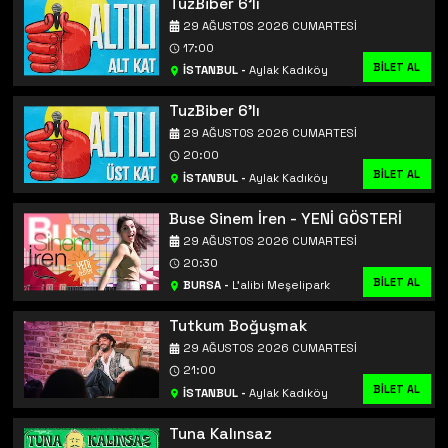
TuzBiber 6'lı
29 AĞUSTOS 2026 CUMARTESI
17:00
BİLET AL
İSTANBUL
-
Aylak Kadıköy
TuzBiber 6'lı
29 AĞUSTOS 2026 CUMARTESI
20:00
BİLET AL
İSTANBUL
-
Aylak Kadıköy
Buse Sinem İren - YENİ GÖSTERİ
29 AĞUSTOS 2026 CUMARTESI
20:30
BİLET AL
BURSA
-
L’alibi Meşelipark
Tutkum Boğuşmak
29 AĞUSTOS 2026 CUMARTESI
21:00
BİLET AL
İSTANBUL
-
Aylak Kadıköy
Tuna Kalınsaz