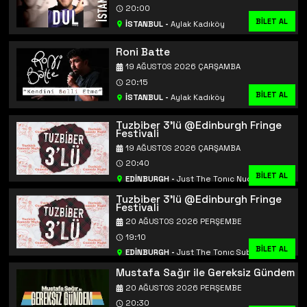
20:00
BİLET AL
İSTANBUL
-
Aylak Kadıköy
Roni Batte
19 AĞUSTOS 2026 ÇARŞAMBA
20:15
BİLET AL
İSTANBUL
-
Aylak Kadıköy
Tuzbiber 3'lü @Edinburgh Fringe
Festivali
19 AĞUSTOS 2026 ÇARŞAMBA
20:40
BİLET AL
BİLET AL
EDİNBURGH
-
Just The Tonıc Nucleus
Tuzbiber 3'lü @Edinburgh Fringe
Festivali
20 AĞUSTOS 2026 PERŞEMBE
19:10
BİLET AL
BİLET AL
EDİNBURGH
-
Just The Tonıc Subway
Mustafa Sağır ile Gereksiz Gündem
20 AĞUSTOS 2026 PERŞEMBE
20:30