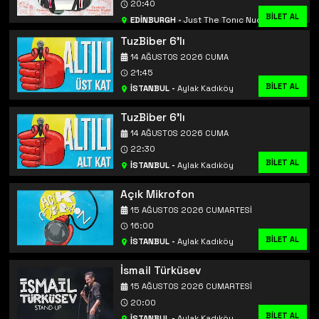
20:40
BİLET AL
BİLET AL
EDİNBURGH
-
Just The Tonıc Nucleus
TuzBiber 6'lı
14 AĞUSTOS 2026 CUMA
21:45
BİLET AL
İSTANBUL
-
Aylak Kadıköy
TuzBiber 6'lı
14 AĞUSTOS 2026 CUMA
22:30
BİLET AL
İSTANBUL
-
Aylak Kadıköy
Açık Mikrofon
15 AĞUSTOS 2026 CUMARTESI
16:00
BİLET AL
İSTANBUL
-
Aylak Kadıköy
İsmail Türküsev
15 AĞUSTOS 2026 CUMARTESI
20:00
BİLET AL
İSTANBUL
-
Aylak Kadıköy