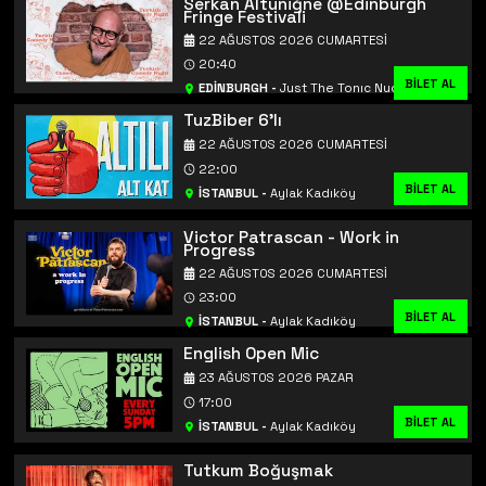
Serkan Altuniğne @Edinburgh
Fringe Festivali
22 AĞUSTOS 2026 CUMARTESI
20:40
BİLET AL
BİLET AL
EDİNBURGH
-
Just The Tonıc Nucleus
TuzBiber 6'lı
22 AĞUSTOS 2026 CUMARTESI
22:00
BİLET AL
İSTANBUL
-
Aylak Kadıköy
Victor Patrascan - Work in
Progress
22 AĞUSTOS 2026 CUMARTESI
23:00
BİLET AL
İSTANBUL
-
Aylak Kadıköy
English Open Mic
23 AĞUSTOS 2026 PAZAR
17:00
BİLET AL
İSTANBUL
-
Aylak Kadıköy
Tutkum Boğuşmak