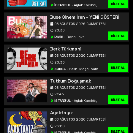
BİLET AL
İSTANBUL
-
Aylak Kadıköy
Buse Sinem İren - YENİ GÖSTERİ
08 AĞUSTOS 2026 CUMARTESI
20:30
BİLET AL
İZMİR
-
Rene Lokal
Berk Türkmani
08 AĞUSTOS 2026 CUMARTESI
20:30
BİLET AL
BURSA
-
L’alibi Meşelipark
Tutkum Boğuşmak
08 AĞUSTOS 2026 CUMARTESI
21:45
BİLET AL
İSTANBUL
-
Aylak Kadıköy
Ayaktayız
08 AĞUSTOS 2026 CUMARTESI
23:00
BİLET AL
İSTANBUL
-
Aylak Kadıköy