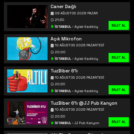
Caner Dağlı
09 AĞUSTOS 2026 PAZAR
21:30
BİLET AL
İSTANBUL
-
Aylak Kadıköy
Açık Mikrofon
10 AĞUSTOS 2026 PAZARTESI
20:00
BİLET AL
İSTANBUL
-
Aylak Kadıköy
TuzBiber 6'lı
10 AĞUSTOS 2026 PAZARTESI
20:30
BİLET AL
İSTANBUL
-
Aylak Kadıköy
TuzBiber 6'lı @JJ Pub Kanyon
10 AĞUSTOS 2026 PAZARTESI
20:30
BİLET AL
BİLET AL
İSTANBUL
-
JJ Pub Kanyon