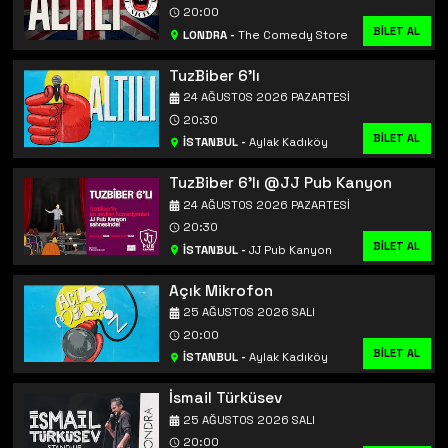
20:00
BİLET AL
LONDRA
-
The Comedy Store
TuzBiber 6'lı
24 AĞUSTOS 2026 PAZARTESI
20:30
BİLET AL
İSTANBUL
-
Aylak Kadıköy
TuzBiber 6'lı @JJ Pub Kanyon
24 AĞUSTOS 2026 PAZARTESI
20:30
BİLET AL
BİLET AL
İSTANBUL
-
JJ Pub Kanyon
Açık Mikrofon
25 AĞUSTOS 2026 SALI
20:00
BİLET AL
İSTANBUL
-
Aylak Kadıköy
İsmail Türküsev
25 AĞUSTOS 2026 SALI
20:00