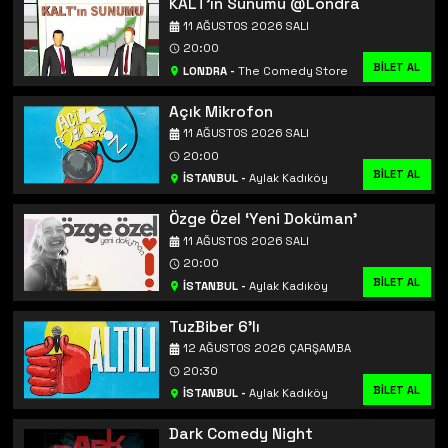
KALT'ın Sunumu @Londra
11 AĞUSTOS 2026 SALI
20:00
BİLET AL
LONDRA
-
The Comedy Store
Açık Mikrofon
11 AĞUSTOS 2026 SALI
20:00
BİLET AL
İSTANBUL
-
Aylak Kadıköy
Özge Özel ‘Yeni Doküman’
11 AĞUSTOS 2026 SALI
20:00
BİLET AL
İSTANBUL
-
Aylak Kadıköy
TuzBiber 6'lı
12 AĞUSTOS 2026 ÇARŞAMBA
20:30
BİLET AL
İSTANBUL
-
Aylak Kadıköy
Dark Comedy Night