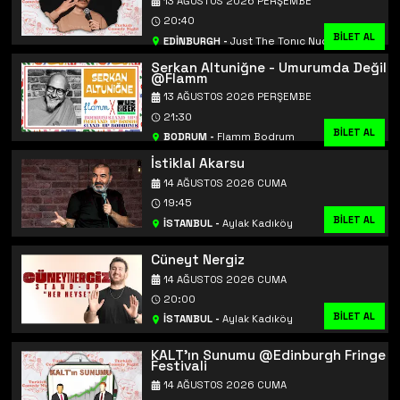
13 AĞUSTOS 2026 PERŞEMBE
20:40
BİLET AL
BİLET AL
EDİNBURGH
-
Just The Tonıc Nucleus
Serkan Altuniğne - Umurumda Değil
@Flamm
13 AĞUSTOS 2026 PERŞEMBE
21:30
BİLET AL
BODRUM
-
Flamm Bodrum
İstiklal Akarsu
14 AĞUSTOS 2026 CUMA
19:45
BİLET AL
İSTANBUL
-
Aylak Kadıköy
Cüneyt Nergiz
14 AĞUSTOS 2026 CUMA
20:00
BİLET AL
İSTANBUL
-
Aylak Kadıköy
KALT'ın Sunumu @Edinburgh Fringe
Festivali
14 AĞUSTOS 2026 CUMA