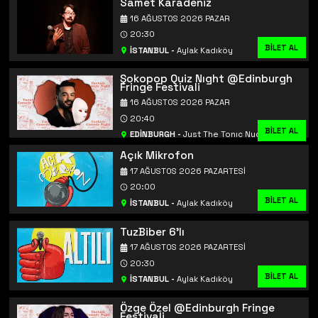
Samet Karadeniz
16 AĞUSTOS 2026 PAZAR
20:30
BİLET AL
İSTANBUL
-
Aylak Kadıköy
Şokopop Quiz Nıght @Edinburgh
Fringe Festivali
16 AĞUSTOS 2026 PAZAR
20:40
BİLET AL
BİLET AL
EDİNBURGH
-
Just The Tonıc Nucleus
Açık Mikrofon
17 AĞUSTOS 2026 PAZARTESI
20:00
BİLET AL
İSTANBUL
-
Aylak Kadıköy
TuzBiber 6'lı
17 AĞUSTOS 2026 PAZARTESI
20:30
BİLET AL
İSTANBUL
-
Aylak Kadıköy
Özge Özel @Edinburgh Fringe
Festivali