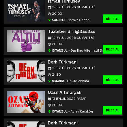
İsmail Türküsev
12 EYLÜL 2026 CUMARTESI
20:00
BİLET AL
KOCAELİ
-
Saraka Sahne
Tuzbiber 6'lı @DasDas
12 EYLÜL 2026 CUMARTESI
20:00
BİLET AL
İSTANBUL
-
DasDas Alternatif Sahne
Berk Türkmani
12 EYLÜL 2026 CUMARTESI
21:30
BİLET AL
ANKARA
-
Route Ankara
Ozan Altınbıçak
13 EYLÜL 2026 PAZAR
20:00
BİLET AL
İSTANBUL
-
Aylak Kadıköy
Berk Türkmani