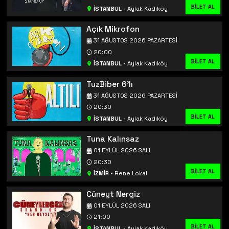
BİLET AL
İSTANBUL
-
Aylak Kadıköy
Açık Mikrofon
31 AĞUSTOS 2026 PAZARTESI
20:00
BİLET AL
İSTANBUL
-
Aylak Kadıköy
TuzBiber 6'lı
31 AĞUSTOS 2026 PAZARTESI
20:30
BİLET AL
İSTANBUL
-
Aylak Kadıköy
Tuna Kalınsaz
01 EYLÜL 2026 SALI
20:30
BİLET AL
İZMİR
-
Rene Lokal
Cüneyt Nergiz
01 EYLÜL 2026 SALI
21:00
BİLET AL
İSTANBUL
-
Aylak Kadıköy