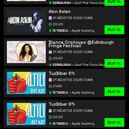
BİLET AL
BİLET AL
EDİNBURGH
-
Just The Tonıc Subway
Akın Aslan
21 AĞUSTOS 2026 CUMA
20:00
BİLET AL
İSTANBUL
-
Aylak Kadıköy
Bianca Cristovao @Edinburgh
Fringe Festivali
21 AĞUSTOS 2026 CUMA
20:40
BİLET AL
BİLET AL
EDİNBURGH
-
Just The Tonıc Nucleus
TuzBiber 6'lı
21 AĞUSTOS 2026 CUMA
21:45
BİLET AL
İSTANBUL
-
Aylak Kadıköy
TuzBiber 6'lı
21 AĞUSTOS 2026 CUMA
22:00
BİLET AL
İSTANBUL
-
Aylak Kadıköy