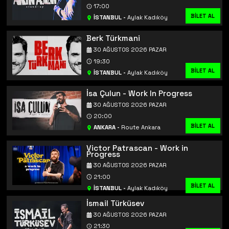
17:00
BİLET AL
İSTANBUL
-
Aylak Kadıköy
Berk Türkmani
30 AĞUSTOS 2026 PAZAR
19:30
BİLET AL
İSTANBUL
-
Aylak Kadıköy
İsa Çulun - Work In Progress
30 AĞUSTOS 2026 PAZAR
20:00
BİLET AL
ANKARA
-
Route Ankara
Victor Patrascan - Work in
Progress
30 AĞUSTOS 2026 PAZAR
21:00
BİLET AL
İSTANBUL
-
Aylak Kadıköy
İsmail Türküsev
30 AĞUSTOS 2026 PAZAR
21:30