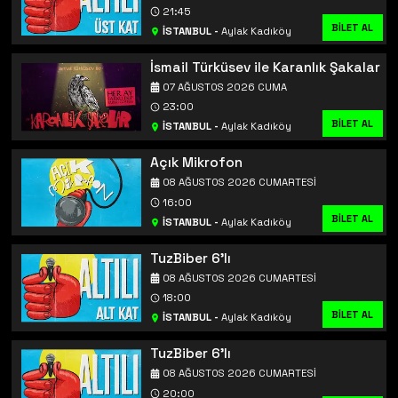
21:45
BİLET AL
İSTANBUL
-
Aylak Kadıköy
İsmail Türküsev ile Karanlık Şakalar
07 AĞUSTOS 2026 CUMA
23:00
BİLET AL
İSTANBUL
-
Aylak Kadıköy
Açık Mikrofon
08 AĞUSTOS 2026 CUMARTESI
16:00
BİLET AL
İSTANBUL
-
Aylak Kadıköy
TuzBiber 6'lı
08 AĞUSTOS 2026 CUMARTESI
18:00
BİLET AL
İSTANBUL
-
Aylak Kadıköy
TuzBiber 6'lı
08 AĞUSTOS 2026 CUMARTESI
20:00