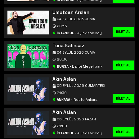
Umutcan Arslan
04 EYLÜL 2026 CUMA
20:15
BİLET AL
İSTANBUL
-
Aylak Kadıköy
Tuna Kalınsaz
04 EYLÜL 2026 CUMA
20:30
BİLET AL
BURSA
-
L’alibi Meşelipark
Akın Aslan
05 EYLÜL 2026 CUMARTESI
21:30
BİLET AL
ANKARA
-
Route Ankara
Akın Aslan
06 EYLÜL 2026 PAZAR
21:00
BİLET AL
İSTANBUL
-
Aylak Kadıköy