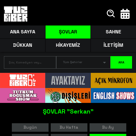
ANA SAYFA
ŞOVLAR
SAHNE
DÜKKAN
HİKAYEMİZ
İLETİŞİM
Tüm Şehirler
ARA
ŞOVLAR
"Serkan"
Bugün
Bu Hafta
Bu Ay