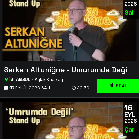
2026
Sal
Serkan Altuniğne - Umurumda Değil
İSTANBUL
-
Aylak Kadıköy
BİLET AL
15 EYLÜL 2026 SALI
20:30
16
EYL
2026
Çar