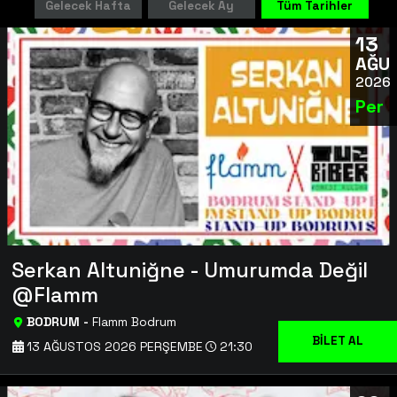
Gelecek Hafta
Gelecek Ay
Tüm Tarihler
13
AĞU
2026
Per
Serkan Altuniğne - Umurumda Değil
@Flamm
BODRUM
-
Flamm Bodrum
BİLET AL
13 AĞUSTOS 2026 PERŞEMBE
21:30