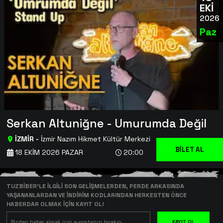
EKİ
2026
Paz
Serkan Altuniğne - Umurumda Değil
İZMİR
-
İzmir Nazım Hikmet Kültür Merkezi
BİLET AL
18 EKIM 2026 PAZAR
20:00
TUZBİBER’LE İLGİLİ SON GELİŞMELERDEN, PERDE ARKASINDA
YAŞANANLARDAN VE İNDİRİM KODLARINDAN HERKESTEN ÖNCE
HABERDAR OLMAK İÇİN KAYIT OL!
KAYIT OL