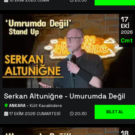
16 EKIM 2026 CUMA
20:30
17
EKİ
2026
Cmt
Serkan Altuniğne - Umurumda Değil
ANKARA
-
Kült Kavaklıdere
BİLET AL
17 EKIM 2026 CUMARTESI
20:30
18