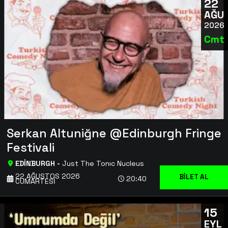
22
AĞU
2026
Cmt
Serkan Altuniğne @Edinburgh Fringe
Festivali
EDİNBURGH
-
Just The Tonıc Nucleus
22 AĞUSTOS 2026
BİLET AL
BİLET AL
20:40
CUMARTESI
15
EYL