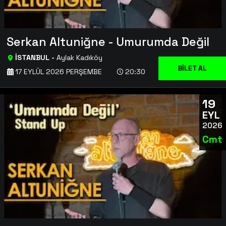
Serkan Altuniğne - Umurumda Değil
İSTANBUL
-
Aylak Kadıköy
BİLET AL
17 EYLÜL 2026 PERŞEMBE
20:30
19
EYL
2026
Cmt