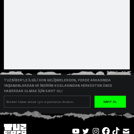
TUZBİBER’LE İLGİLİ SON GELİŞMELERDEN, PERDE ARKASINDA
YAŞANANLARDAN VE İNDİRİM KODLARINDAN HERKESTEN ÖNCE
HABERDAR OLMAK İÇİN KAYIT OL!
KAYIT OL