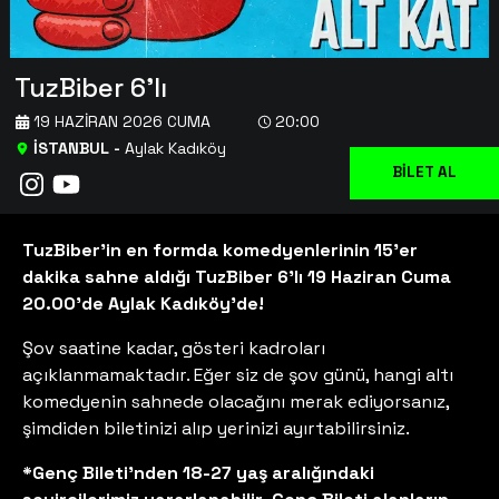
TuzBiber 6'lı
19 HAZIRAN 2026 CUMA
20:00
İSTANBUL
-
Aylak Kadıköy
BİLET AL
TuzBiber’in en formda komedyenlerinin 15’er
dakika sahne aldığı TuzBiber 6’lı 19 Haziran Cuma
20.00'de Aylak Kadıköy’de!
Şov saatine kadar, gösteri kadroları
açıklanmamaktadır. Eğer siz de şov günü, hangi altı
komedyenin sahnede olacağını merak ediyorsanız,
şimdiden biletinizi alıp yerinizi ayırtabilirsiniz.
*Genç Bileti'nden 18-27 yaş aralığındaki