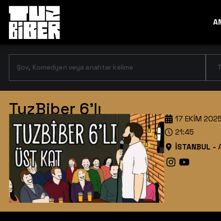
A
T
TuzBiber 6'lı
17 EKIM 202
21:45
İSTANBUL
-