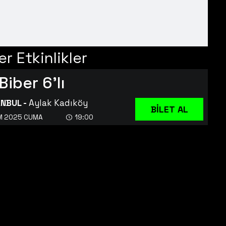
r Etkinlikler
Biber 6'lı
ANBUL
-
Aylak Kadıköy
BİLET AL
IM 2025 CUMA
19:00