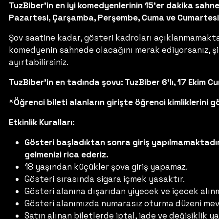
TuzBiber’in en iyi komedyenlerinin 15’er dakika sahne 
Pazartesi, Çarşamba, Perşembe, Cuma ve Cumartesi 
Şov saatine kadar, gösteri kadroları açıklanmamaktadı
komedyenin sahnede olacağını merak ediyorsanız, şimd
ayırtabilirsiniz.
TuzBiber’in en tadında şovu: TuzBiber 6’lı, 17 Ekim 
*Öğrenci bileti alanların girişte öğrenci kimliklerini
Etkinlik Kuralları:
Gösteri başladıktan sonra giriş yapılmamaktadır
gelmenizi rica ederiz.
18 yaşından küçükler şova giriş yapamaz.
Gösteri sırasında sigara içmek yasaktır.
Gösteri alanına dışarıdan yiyecek ve içecek alın
Gösteri alanımızda numarasız oturma düzeni mev
Satın alınan biletlerde iptal, iade ve değişiklik 