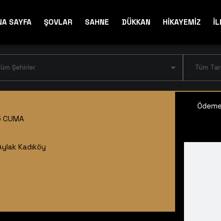
NA SAYFA
ŞOVLAR
SAHNE
DÜKKAN
HİKAYEMİZ
İL
üm Şehirler
Tüm Tar
Ödeme 
5 CUMA
Aylak Kadıköy