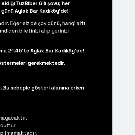
aldığı TuzBiber 6’lı şovu; her
günü Aylak Bar Kadıköy’de!
r. Eğer siz de şov günü, hangi altı
iden biletinizi alıp yerinizi
Cuma 21.45'te Aylak Bar Kadıköy’de!
 göstermeleri gerekmektedir.
. Bu sebeple gösteri alanına erken
mayacaktır.
cuttur.
yapılmamaktadır.