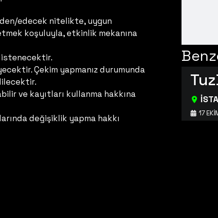
 eden/edecek nitelikte, uygun
de etmek koşuluyla, etkinlik mekanına
Benze
istenecektir.
meyecektir. Çekim yapmanız durumunda
Tuz
ilecektir.
ilir ve kayıtları kullanma hakkına
İST
17 EK
larında değişiklik yapma hakkı