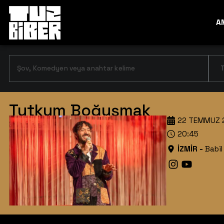
A
T
Tutkum Boğuşmak
22 TEMMUZ 
20:45
İZMİR
-
Babil