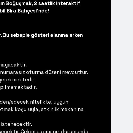
kum Boğuşmak, 2 saatlik interaktif
il Bira Bahçesi'nde!
. Bu sebeple gösteri alanına erken
mayacaktır.
 numarasız oturma düzeni mevcuttur.
 gerekmektedir.
yapılmamaktadır.
 eden/edecek nitelikte, uygun
de etmek koşuluyla, etkinlik mekanına
istenecektir.
meyecektir. Çekim yapmanız durumunda