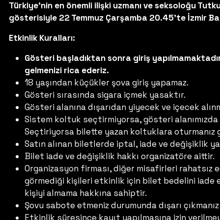
Türkiye’nin en önemli ilişki uzmanı ve seksoloğu Tut
gösterisiyle 22 Temmuz Çarşamba 20.45’te İzmir Bab
Etkinlik Kuralları:
Gösteri başladıktan sonra giriş yapılmamaktadır
gelmenizi rica ederiz.
18 yaşından küçükler şova giriş yapamaz.
Gösteri sırasında sigara içmek yasaktır.
Gösteri alanına dışarıdan yiyecek ve içecek alın
Sistem koltuk seçtirmiyorsa, gösteri alanımızda
Seçtiriyorsa bilette yazan koltuklara oturmanız
Satın alınan biletlerde iptal, iade ve değişiklik 
Bilet iade ve değişiklik hakkı organizatöre aittir.
Organizasyon firması, diğer misafirleri rahatsız
görmediği kişileri etkinlik için bilet bedelini ia
kişiyi almama hakkına sahiptir.
Şovu sabote etmeniz durumunda dışarı çıkmanız 
Etkinlik süresince kayıt yapılmasına izin veril