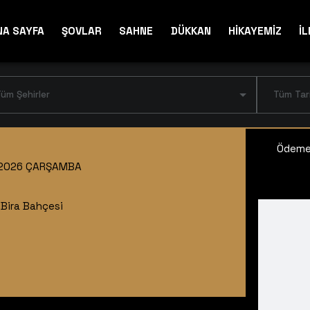
NA SAYFA
ŞOVLAR
SAHNE
DÜKKAN
HİKAYEMİZ
İL
üm Şehirler
Tüm Tar
Ödeme 
2026 ÇARŞAMBA
 Bira Bahçesi