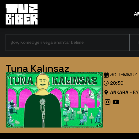
A
T
Tuna Kalınsaz
30 TEMMUZ 
20:30
ANKARA
-
FA