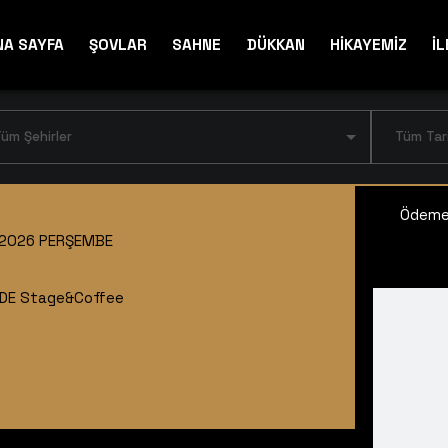
NA SAYFA
ŞOVLAR
SAHNE
DÜKKAN
HİKAYEMİZ
İL
üm Şehirler
Tüm Tar
Ödeme 
2026 PERŞEMBE
DE Stage&Coffee