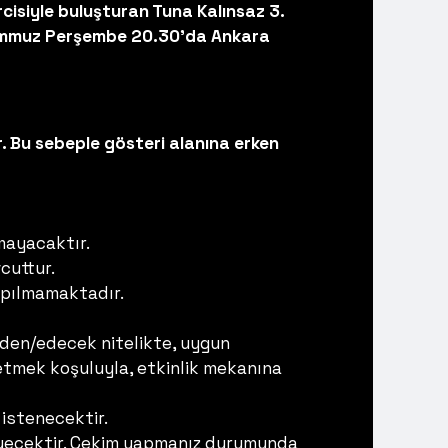
cisiyle buluşturan Tuna Kalınsaz 3.
Temmuz Perşembe 20.30'da Ankara
. Bu sebeple gösteri alanına erken
mayacaktır.
cuttur.
yapılmamaktadır.
 eden/edecek nitelikte, uygun
de etmek koşuluyla, etkinlik mekanına
istenecektir.
meyecektir. Çekim yapmanız durumunda