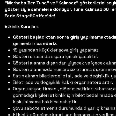
"Merhaba Ben Tuna" ve “Kalınsaz” gösterilerini seyir
gösterisiyle sahnelere dönüyor. Tuna Kalınsaz 30 
Fade Stage&Coffee'de!
Etkinlik Kuralları:
Gösteri başladıktan sonra giriş yapılmamaktadır
gelmenizi rica ederiz.
18 yaşından küçükler şova giriş yapamaz.
Gösteri sırasında sigara içmek yasaktır.
Gösteri alanına dışarıdan yiyecek ve içecek alın
Gösteri alanımızda numarasız oturma düzeni mev
Satın alınan biletlerde iptal, iade ve değişiklik 
Bilet iade ve değişiklik hakkı organizatöre aittir.
Organizasyon firması, diğer misafirleri rahatsız
görmediği kişileri etkinlik için bilet bedelini ia
kişiyi almama hakkına sahiptir.
Şovu sabote etmeniz durumunda dışarı çıkmanız 
Etkinlik süresince kayıt yapılmasına izin veril