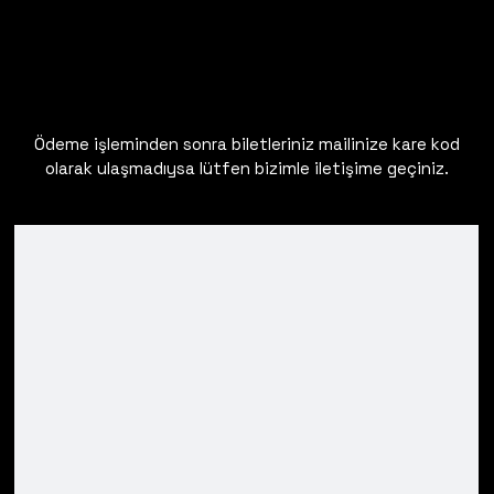
Ödeme işleminden sonra biletleriniz mailinize kare kod
olarak ulaşmadıysa lütfen bizimle iletişime geçiniz.