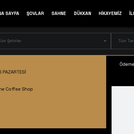
NA SAYFA
ŞOVLAR
SAHNE
DÜKKAN
HİKAYEMİZ
İL
üm Şehirler
Tüm Tar
Ödeme 
5 PAZARTESI
he Coffee Shop