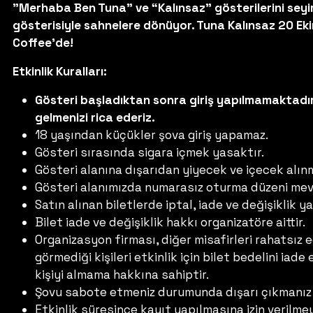
"Merhaba Ben Tuna" ve “Kalınsaz” gösterilerini seyir
gösterisiyle sahnelere dönüyor. Tuna Kalınsaz 20 E
Coffee'de!
Etkinlik Kuralları:
Gösteri başladıktan sonra giriş yapılmamaktadır
gelmenizi rica ederiz.
18 yaşından küçükler şova giriş yapamaz.
Gösteri sırasında sigara içmek yasaktır.
Gösteri alanına dışarıdan yiyecek ve içecek alın
Gösteri alanımızda numarasız oturma düzeni mev
Satın alınan biletlerde iptal, iade ve değişiklik 
Bilet iade ve değişiklik hakkı organizatöre aittir.
Organizasyon firması, diğer misafirleri rahatsız
görmediği kişileri etkinlik için bilet bedelini ia
kişiyi almama hakkına sahiptir.
Şovu sabote etmeniz durumunda dışarı çıkmanız 
Etkinlik süresince kayıt yapılmasına izin veril