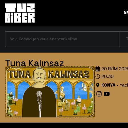
A
T
Tuna Kalınsaz
20 EKIM 202
20:30
KONYA
-
Yac