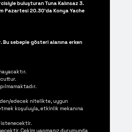
cisiyle buluşturan Tuna Kalınsaz 3.
kim Pazartesi 20.30'da Konya Yache
. Bu sebeple gösteri alanına erken
mayacaktır.
cuttur.
yapılmamaktadır.
 eden/edecek nitelikte, uygun
de etmek koşuluyla, etkinlik mekanına
istenecektir.
meyecektir. Çekim yapmanız durumunda