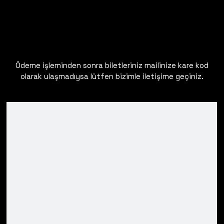
Ödeme işleminden sonra biletleriniz mailinize kare kod
olarak ulaşmadıysa lütfen bizimle iletişime geçiniz.