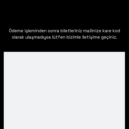
Ödeme işleminden sonra biletleriniz mailinize kare kod
olarak ulaşmadıysa lütfen bizimle iletişime geçiniz.