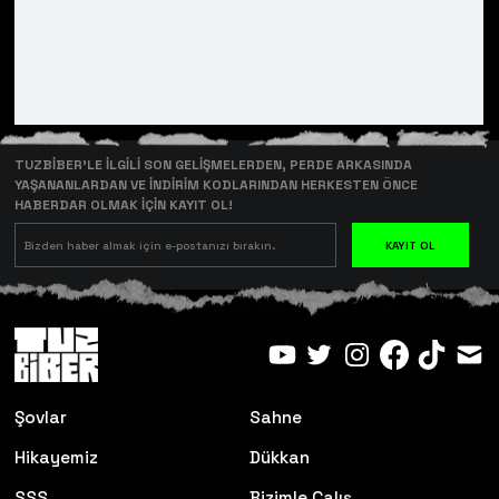
TUZBİBER’LE İLGİLİ SON GELİŞMELERDEN, PERDE ARKASINDA
YAŞANANLARDAN VE İNDİRİM KODLARINDAN HERKESTEN ÖNCE
HABERDAR OLMAK İÇİN KAYIT OL!
KAYIT OL
Şovlar
Sahne
Hikayemiz
Dükkan
SSS
Bizimle Çalış