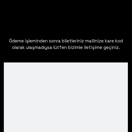
Ödeme işleminden sonra biletleriniz mailinize kare kod
olarak ulaşmadıysa lütfen bizimle iletişime geçiniz.