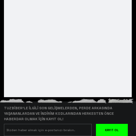
TUZBİBER’LE İLGİLİ SON GELİŞMELERDEN, PERDE ARKASINDA
YAŞANANLARDAN VE İNDİRİM KODLARINDAN HERKESTEN ÖNCE
HABERDAR OLMAK İÇİN KAYIT OL!
KAYIT OL