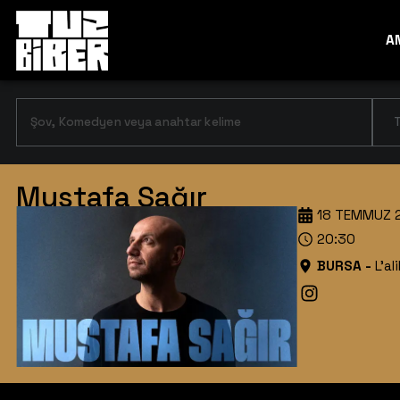
A
T
Mustafa Sağır
18 TEMMUZ 
20:30
BURSA
-
L’al