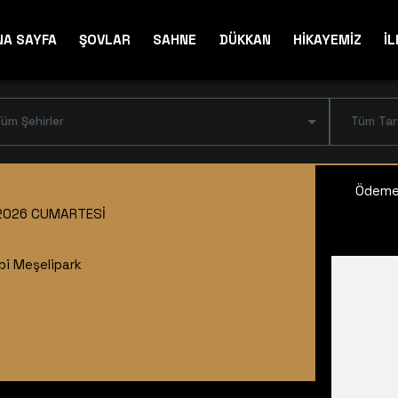
NA SAYFA
ŞOVLAR
SAHNE
DÜKKAN
HİKAYEMİZ
İL
üm Şehirler
Tüm Tar
Ödeme 
2026 CUMARTESI
ibi Meşelipark