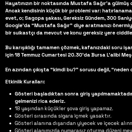
Hayatınızın bir noktasında Mustafa Sağır’a gülmüş o
Ancak kendisinin küçük bir problemi var: hatırlanama
evet, o; Sagopa şakası, Gereksiz Gündem, 300 Saniy
Google’da “Mustafa Sağır” diye aratmanızı önermiyor
bir suikastçı da mevcut ve konu gereksiz yere ciddile
Bu karışıklığı tamamen çözmek, kafanızdaki soru işar
için 18 Temmuz Cumartesi 20.30'da Bursa L'alibi Meşe
En azından çıkışta “kimdi bu?” sorusu değil, “neden 
Etkinlik Kuralları:
Gösteri başladıktan sonra giriş yapılmamaktadır
gelmenizi rica ederiz.
18 yaşından küçükler şova giriş yapamaz.
Gösteri sırasında sigara içmek yasaktır.
Gösteri alanına dışarıdan yiyecek ve içecek alın
Gösteri alanımızda numarasız oturma düzeni mev