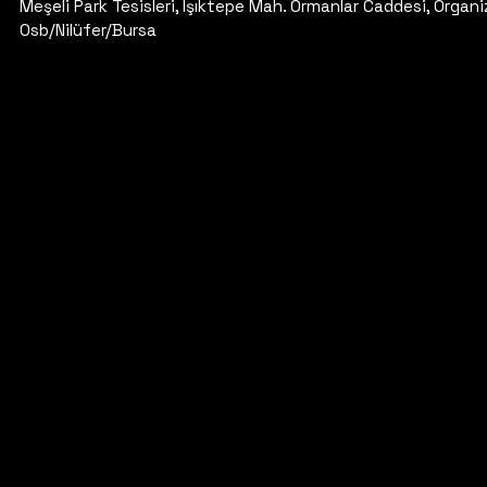
Meşeli Park Tesisleri, Işıktepe Mah. Ormanlar Caddesi, Organi
Osb/Nilüfer/Bursa