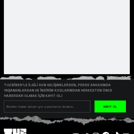
TUZBİBER’LE İLGİLİ SON GELİŞMELERDEN, PERDE ARKASINDA
YAŞANANLARDAN VE İNDİRİM KODLARINDAN HERKESTEN ÖNCE
HABERDAR OLMAK İÇİN KAYIT OL!
KAYIT OL