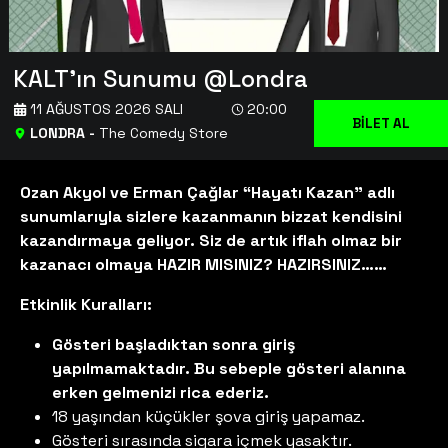
KALT'ın Sunumu @Londra
11 AĞUSTOS 2026 SALI
20:00
BİLET AL
LONDRA
-
The Comedy Store
Ozan Akyol ve Erman Çağlar “Hayatı Kazan” adlı
sunumlarıyla sizlere kazanmanın bizzat kendisini
kazandırmaya geliyor. Siz de artık iflah olmaz bir
kazanacı olmaya HAZIR MISINIZ? HAZIRSINIZ……
Etkinlik Kuralları:
Gösteri başladıktan sonra giriş
yapılmamaktadır. Bu sebeple gösteri alanına
erken gelmenizi rica ederiz.
18 yaşından küçükler şova giriş yapamaz.
Gösteri sırasında sigara içmek yasaktır.