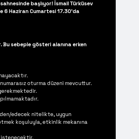
 sahnesinde başlıyor! İsmail Türküsev
rle 6 Haziran Cumartesi 17.30'da
. Bu sebeple gösteri alanına erken
mayacaktır.
 numarasız oturma düzeni mevcuttur.
 gerekmektedir.
yapılmamaktadır.
 eden/edecek nitelikte, uygun
de etmek koşuluyla, etkinlik mekanına
istenecektir.