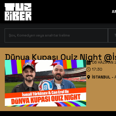
A
T
Dünya Kupası Quiz Night @İs
06 HAZIRAN 
17:30
İSTANBUL
-