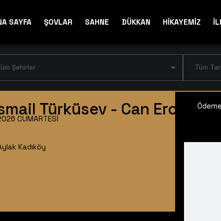
NA SAYFA
ŞOVLAR
SAHNE
DÜKKAN
HİKAYEMİZ
İL
üm Şehirler
Tüm Tar
mail Türküsev - Can Erol
Ödeme 
2026 CUMARTESI
Aylak Kadıköy