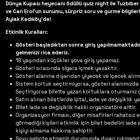
Dünya Kupası heyecanı ödüllü quiz night ile Tuzbiber
ve Can Erol'un sunumu, sürpriz soru ve gurme bilgile
Aylak Kadıköy'de!
Etkinlik Kuralları:
Gösteri başladıktan sonra giriş yapılmamaktadır
gelmenizi rica ederiz.
18 yaşından küçükler şova giriş yapamaz.
Gösteri sırasında sigara içmek yasaktır.
Gösteri alanına dışarıdan yiyecek ve içecek alın
Sistem koltuk seçtirmiyorsa, gösteri alanımızda
Seçtiriyorsa bilette yazan koltuklara oturmanız
Satın alınan biletlerde iptal, iade ve değişiklik 
Bilet iade ve değişiklik hakkı organizatöre aittir.
Organizasyon firması, diğer misafirleri rahatsız
görmediği kişileri etkinlik için bilet bedelini ia
kişiyi almama hakkına sahiptir.
Şovu sabote etmeniz durumunda dışarı çıkmanız 