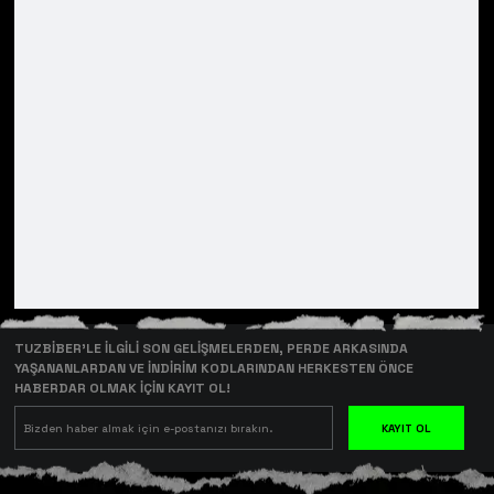
TUZBİBER’LE İLGİLİ SON GELİŞMELERDEN, PERDE ARKASINDA
YAŞANANLARDAN VE İNDİRİM KODLARINDAN HERKESTEN ÖNCE
HABERDAR OLMAK İÇİN KAYIT OL!
KAYIT OL