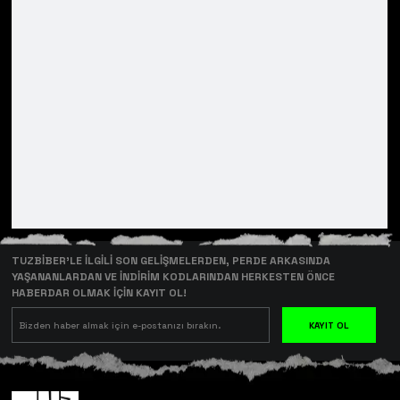
TUZBİBER’LE İLGİLİ SON GELİŞMELERDEN, PERDE ARKASINDA
YAŞANANLARDAN VE İNDİRİM KODLARINDAN HERKESTEN ÖNCE
HABERDAR OLMAK İÇİN KAYIT OL!
KAYIT OL