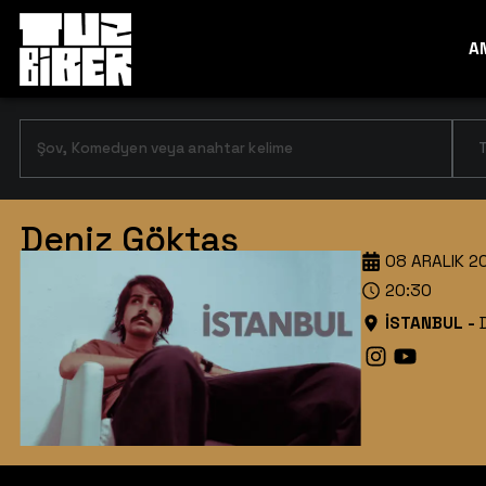
A
T
Deniz Göktaş
08 ARALIK 2
20:30
İSTANBUL
-