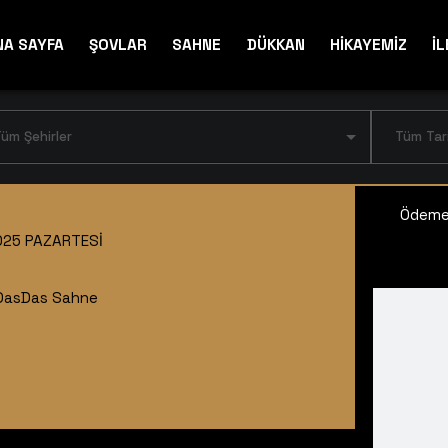
NA SAYFA
ŞOVLAR
SAHNE
DÜKKAN
HİKAYEMİZ
İL
üm Şehirler
Tüm Tar
Ödeme 
025 PAZARTESI
DasDas Sahne