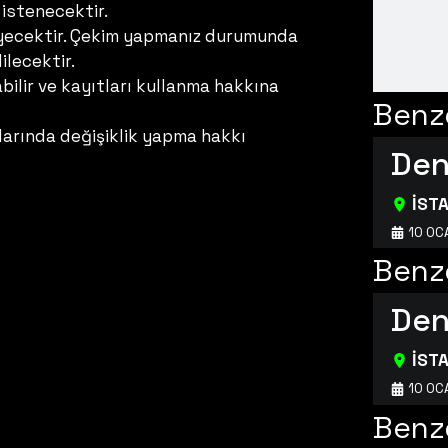
istenecektir.
meyecektir. Çekim yapmanız durumunda
ilecektir.
ilir ve kayıtları kullanma hakkına
Benze
larında değişiklik yapma hakkı
Den
İST
10 OC
Benze
Den
İST
10 OC
Benze