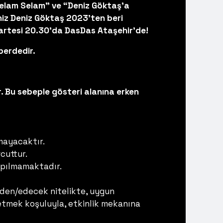
“Selam Selam” ve “Deniz Göktaş’a
iz Deniz Göktaş 2023’ten beri
 Pazartesi 20.30'da DasDas Ataşehir'de!
perdedir.
. Bu sebeple gösteri alanına erken
mayacaktır.
cuttur.
yapılmamaktadır.
 eden/edecek nitelikte, uygun
de etmek koşuluyla, etkinlik mekanına