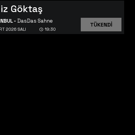
iz Göktaş
ANBUL
-
DasDas Sahne
TÜKENDİ
RT 2026 SALI
19:30