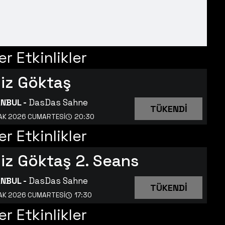
r Etkinlikler
iz Göktaş
ANBUL
-
DasDas Sahne
TÜKENDİ
AK 2026 CUMARTESI
20:30
r Etkinlikler
iz Göktaş 2. Seans
ANBUL
-
DasDas Sahne
TÜKENDİ
AK 2026 CUMARTESI
17:30
r Etkinlikler