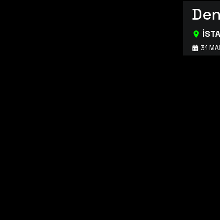
Den
İST
31 MA