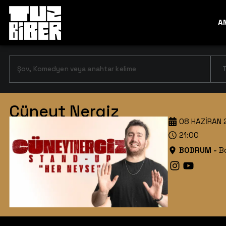
A
T
Cüneyt Nergiz
08 HAZIRAN 
21:00
BODRUM
-
B