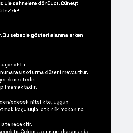
risiyle sahnelere dönüyor. Cüneyt
itez'de!
. Bu sebeple gösteri alanına erken
mayacaktır.
 numarasız oturma düzeni mevcuttur.
 gerekmektedir.
yapılmamaktadır.
 eden/edecek nitelikte, uygun
de etmek koşuluyla, etkinlik mekanına
istenecektir.
meyecektir. Çekim yapmanız durumunda