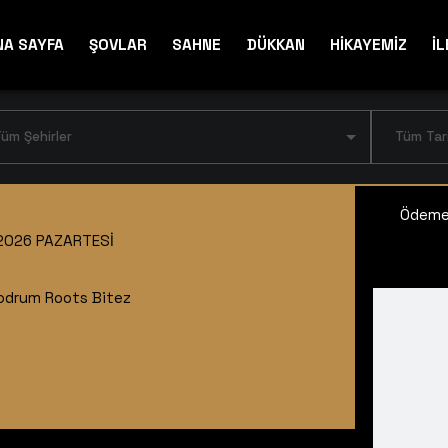
NA SAYFA
ŞOVLAR
SAHNE
DÜKKAN
HİKAYEMİZ
İL
üm Şehirler
Tüm Tar
Ödeme 
2026 PAZARTESI
odrum Roots Bitez