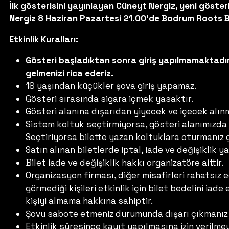
İlk gösterisini yayınlayan Cüneyt Nergiz, yeni göste
Nergiz 8 Haziran Pazartesi 21.00'de Bodrum Roots B
Etkinlik Kuralları:
Gösteri başladıktan sonra giriş yapılmamaktadır
gelmenizi rica ederiz.
18 yaşından küçükler şova giriş yapamaz.
Gösteri sırasında sigara içmek yasaktır.
Gösteri alanına dışarıdan yiyecek ve içecek alın
Sistem koltuk seçtirmiyorsa, gösteri alanımızda
Seçtiriyorsa bilette yazan koltuklara oturmanız
Satın alınan biletlerde iptal, iade ve değişiklik 
Bilet iade ve değişiklik hakkı organizatöre aittir.
Organizasyon firması, diğer misafirleri rahatsız
görmediği kişileri etkinlik için bilet bedelini ia
kişiyi almama hakkına sahiptir.
Şovu sabote etmeniz durumunda dışarı çıkmanız 
Etkinlik süresince kayıt yapılmasına izin veril