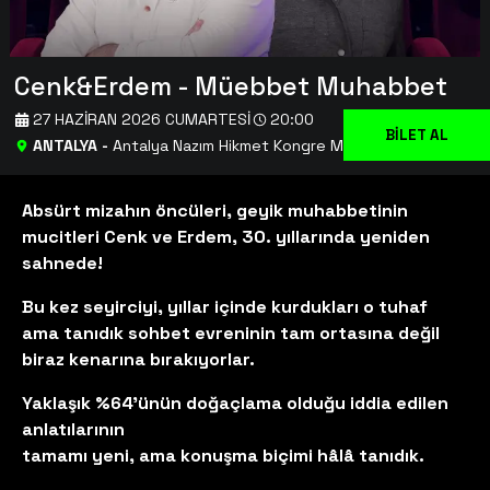
Cenk&Erdem - Müebbet Muhabbet
27 HAZIRAN 2026 CUMARTESI
20:00
BİLET AL
ANTALYA
-
Antalya Nazım Hikmet Kongre Merkezi
Absürt mizahın öncüleri, geyik muhabbetinin
mucitleri Cenk ve Erdem, 30. yıllarında yeniden
sahnede!
Bu kez seyirciyi, yıllar içinde kurdukları o tuhaf
ama tanıdık sohbet evreninin tam ortasına değil
biraz kenarına bırakıyorlar.
Yaklaşık %64’ünün doğaçlama olduğu iddia edilen
anlatılarının
tamamı yeni, ama konuşma biçimi hâlâ tanıdık.