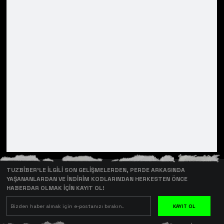
TUZBİBER’LE İLGİLİ SON GELİŞMELERDEN, PERDE ARKASINDA
YAŞANANLARDAN VE İNDİRİM KODLARINDAN HERKESTEN ÖNCE
HABERDAR OLMAK İÇİN KAYIT OL!
KAYIT OL