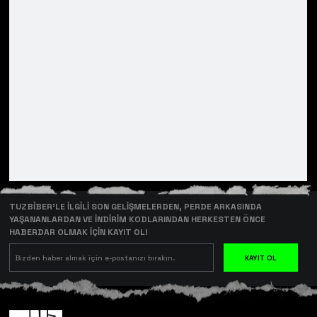
TUZBİBER’LE İLGİLİ SON GELİŞMELERDEN, PERDE ARKASINDA
YAŞANANLARDAN VE İNDİRİM KODLARINDAN HERKESTEN ÖNCE
HABERDAR OLMAK İÇİN KAYIT OL!
KAYIT OL