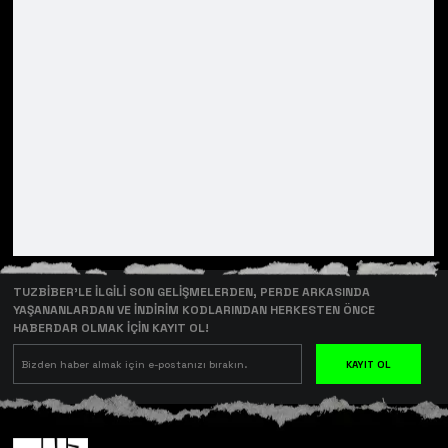
TUZBİBER’LE İLGİLİ SON GELİŞMELERDEN, PERDE ARKASINDA
YAŞANANLARDAN VE İNDİRİM KODLARINDAN HERKESTEN ÖNCE
HABERDAR OLMAK İÇİN KAYIT OL!
KAYIT OL