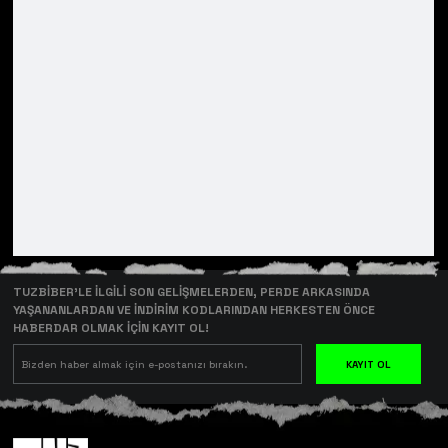
TUZBİBER’LE İLGİLİ SON GELİŞMELERDEN, PERDE ARKASINDA
YAŞANANLARDAN VE İNDİRİM KODLARINDAN HERKESTEN ÖNCE
HABERDAR OLMAK İÇİN KAYIT OL!
KAYIT OL