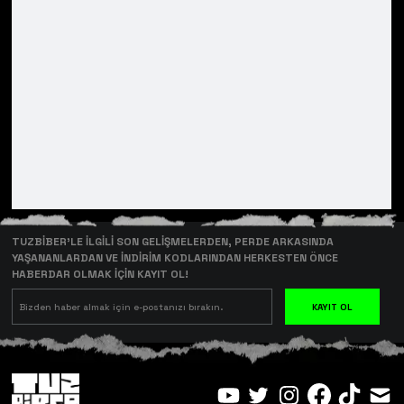
TUZBİBER’LE İLGİLİ SON GELİŞMELERDEN, PERDE ARKASINDA
YAŞANANLARDAN VE İNDİRİM KODLARINDAN HERKESTEN ÖNCE
HABERDAR OLMAK İÇİN KAYIT OL!
KAYIT OL