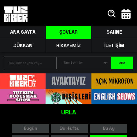
ANA SAYFA
ŞOVLAR
SAHNE
DÜKKAN
HİKAYEMİZ
İLETİŞİM
Tüm Şehirler
ARA
URLA
Bugün
Bu Hafta
Bu Ay