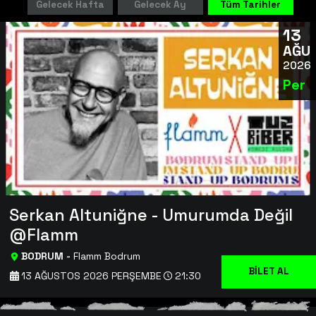
Gelecek Hafta
Gelecek Ay
Tüm Tarihler
13
AĞU
2026
Per
Serkan Altuniğne - Umurumda Değil
@Flamm
BODRUM
-
Flamm Bodrum
BİLET AL
13 AĞUSTOS 2026 PERŞEMBE
21:30