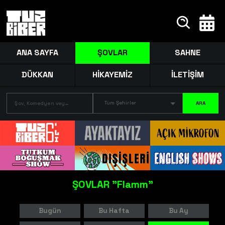
ANA SAYFA
ŞOVLAR
SAHNE
DÜKKAN
HİKAYEMİZ
İLETİŞİM
Tüm Şehirler
ARA
ŞOVLAR
"Flamm"
Bugün
Bu Hafta
Bu Ay