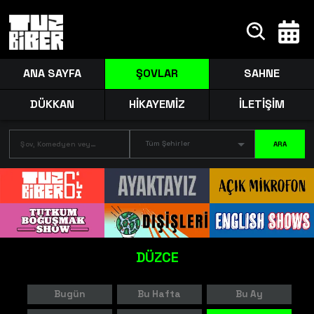
ANA SAYFA
ŞOVLAR
SAHNE
DÜKKAN
HİKAYEMİZ
İLETİŞİM
Tüm Şehirler
ARA
DÜZCE
Bugün
Bu Hafta
Bu Ay