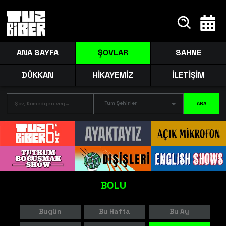
ANA SAYFA
ŞOVLAR
SAHNE
DÜKKAN
HİKAYEMİZ
İLETİŞİM
Tüm Şehirler
ARA
BOLU
Bugün
Bu Hafta
Bu Ay