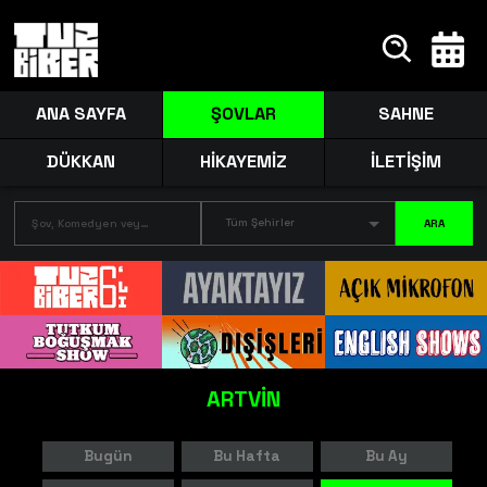
ANA SAYFA
ŞOVLAR
SAHNE
DÜKKAN
HİKAYEMİZ
İLETİŞİM
Tüm Şehirler
ARA
ARTVİN
Bugün
Bu Hafta
Bu Ay