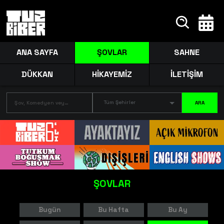
ANA SAYFA
ŞOVLAR
SAHNE
DÜKKAN
HİKAYEMİZ
İLETİŞİM
Tüm Şehirler
ARA
ŞOVLAR
Bugün
Bu Hafta
Bu Ay