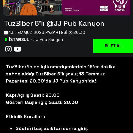
TuzBiber 6'lı @JJ Pub Kanyon
13 TEMMUZ 2026 PAZARTESI
20:30
İSTANBUL
-
JJ Pub Kanyon
BİLET AL
BİLET AL
TuzBiber’in en iyi komedyenlerinin 15’er dakika
sahne aldığı TuzBiber 6’lı şovu; 13 Temmuz
Pazartesi 20.30'da JJ Pub Kanyon'da!
Kapı Açılış Saati: 20.00
Gösteri Başlangıç Saati: 20.30
Etkinlik Kuralları:
Gösteri başladıktan sonra giriş